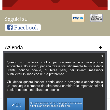
Seguici su
Facebook
Azienda
Servizi Clienti
x
Questo sito utilizza cookie per consentire una navigazione
Informazioni
efficiente sullo stesso, per analizzare statisticamente le visite degli
utenti, nonché cookie, di terze parti, per inviarti messaggi
pubblicitari in linea con le tue preferenze.
Orari Negozio
Chiudendo questo banner, continuando a navigare o accedendo a
Contatti
un qualunque elemento del sito senza cambiare le impostazioni dei
cookie, acconsenti all'uso dei cookie.
Se vuoi saperne di più o negare il consenso
OK
a tutti o ad alcuni cookie clicca qui.
Copyright Pierlux Srl