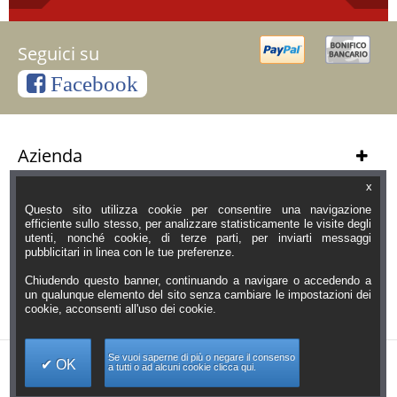
Seguici su
Facebook
Azienda
Servizi Clienti
x
Questo sito utilizza cookie per consentire una navigazione
Informazioni
efficiente sullo stesso, per analizzare statisticamente le visite degli
utenti, nonché cookie, di terze parti, per inviarti messaggi
pubblicitari in linea con le tue preferenze.
Orari Negozio
Chiudendo questo banner, continuando a navigare o accedendo a
Contatti
un qualunque elemento del sito senza cambiare le impostazioni dei
cookie, acconsenti all'uso dei cookie.
Se vuoi saperne di più o negare il consenso
OK
a tutti o ad alcuni cookie clicca qui.
Copyright Pierlux Srl