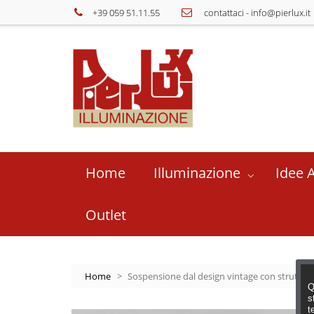
+39 059 51.11.55
contattaci
-
info@pierlux.it
Home
Illuminazione
Idee 
Outlet
Home
>
Sospensione dal design vintage con struttura 
Q
s
t