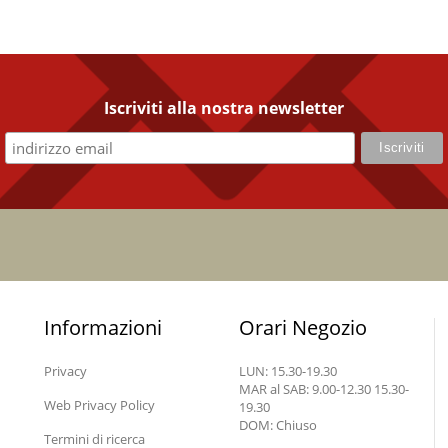
Iscriviti alla nostra newsletter
Informazioni
Orari Negozio
Privacy
LUN: 15.30-19.30
MAR al SAB: 9.00-12.30 15.30-
Web Privacy Policy
19.30
DOM: Chiuso
Termini di ricerca