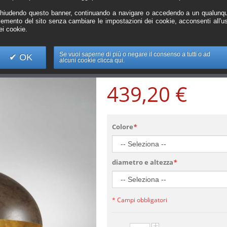
Sospensione dal d
in metallo vernicia
hiudendo questo banner, continuando a navigare o accedendo a un qualunq
lemento del sito senza cambiare le impostazioni dei cookie, acconsenti all'u
finiture di colora
ei cookie.
Rif. FZ016
Se vuoi saperne di più o negare il consenso a tutti o ad
OK
alcuni cookie clicca qui.
Sospensione dal design vintage con strutt
colorazione, 1 luce (E27 MAX.60W), Dimen
439,20 €
Colore
*
diametro e altezza
*
* Campi obbligatori
+