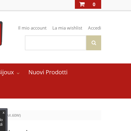
0
Il mio account
La mia wishlist
Accedi
Bijoux
Nuovi Prodotti
x
(E27 MAX.60W)
lo
di