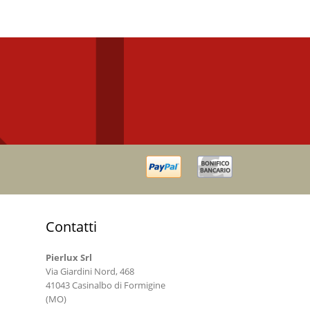
Contatti
Pierlux Srl
Via Giardini Nord, 468
41043 Casinalbo di Formigine
(MO)