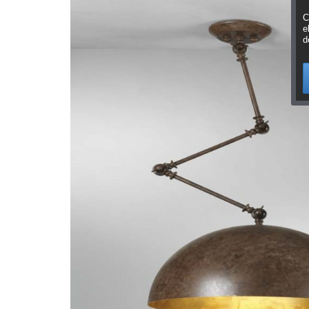
C
e
d