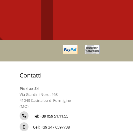
Contatti
Pierlux Srl
Via Giardini Nord, 468
41043 Casinalbo di Formigine
(MO)
Tel: +39 059 51.11.55
Cell: +39 347 6597738