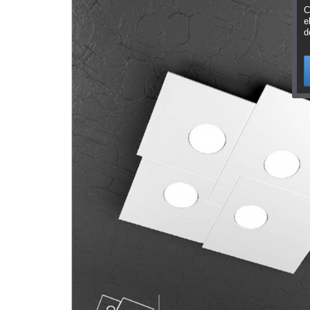
C
e
d