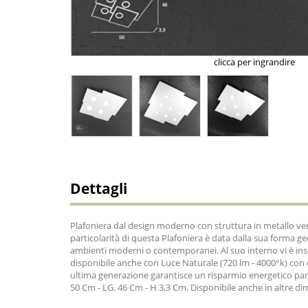
clicca per ingrandire
Dettagli
Plafoniera dal design moderno con struttura in metallo vern
particolarità di questa Plafoniera è data dalla sua forma ge
ambienti moderni o contemporanei. Al suo interno vi è ins
disponibile anche con Luce Naturale (720 lm - 4000°k) con
ultima generazione garantisce un risparmio energetico par
50 Cm - LG. 46 Cm - H 3,3 Cm. Disponibile anche in altre d