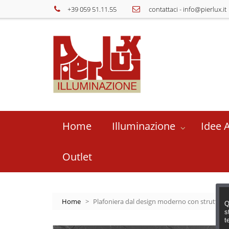
+39 059 51.11.55
contattaci
-
info@pierlux.it
Home
Illuminazione
Idee 
Outlet
Home
>
Plafoniera dal design moderno con struttura in
Q
s
t