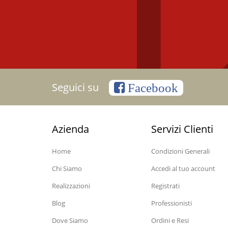
Seguici su
Facebook
Azienda
Servizi Clienti
Home
Condizioni Generali
Chi Siamo
Accedi al tuo account
Realizzazioni
Registrati
Blog
Professionisti
Dove Siamo
Ordini e Resi