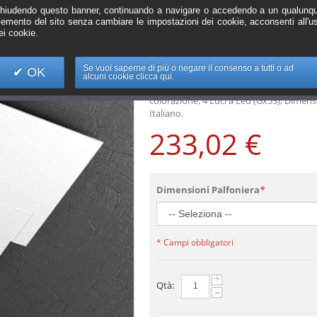
Plafoniera dal de
hiudendo questo banner, continuando a navigare o accedendo a un qualunq
in metallo vernicia
lemento del sito senza cambiare le impostazioni dei cookie, acconsenti all'u
ei cookie.
finiture di coloraz
Se vuoi saperne di più o negare il consenso a tutti o ad
OK
Rif. TP028
alcuni cookie clicca qui.
Plafoniera dal design moderno con struttu
colorazione, 4 Luci a Led (Gx53), Dimens
Italiano.
233,02 €
Dimensioni Palfoniera
*
* Campi obbligatori
+
Qtà:
-