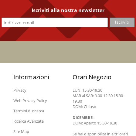
Iscriviti alla nostra newsletter
Informazioni
Orari Negozio
Privacy
LUN: 15.30-19.30
MAR al SAB: 9.00-12.30 15.30-
Web Privacy Policy
19.30
DOM: Chiuso
Termini di ricerca
DICEMBRE
:
Ricerca Avanzata
DOM: Aperto 15.30-19.30
Site Map
Se hai disponibilità in altri orari