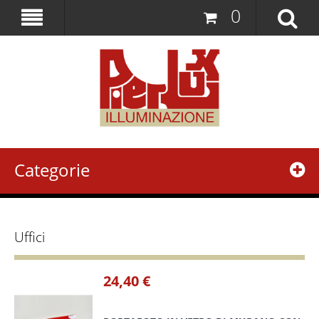
0
Categorie
Uffici
24,40 €